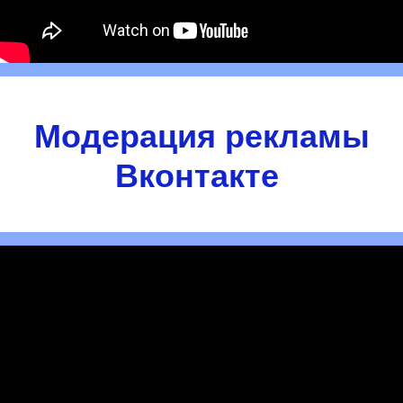
Модерация рекламы
Вконтакте