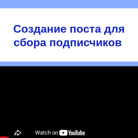
Создание поста для
сбора подписчиков